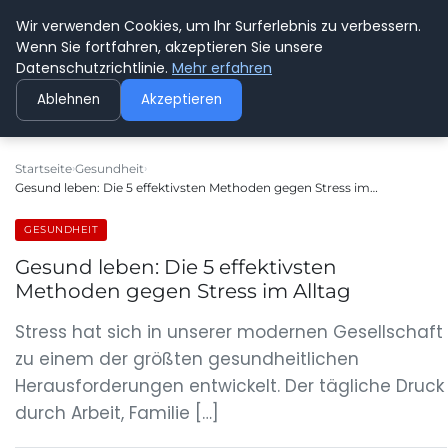
Wir verwenden Cookies, um Ihr Surferlebnis zu verbessern.
GEDANKENSCHREI
Wenn Sie fortfahren, akzeptieren Sie unsere
Datenschutzrichtlinie.
Mehr erfahren
Ablehnen
Akzeptieren
Startseite
Gesundheit
Gesund leben: Die 5 effektivsten Methoden gegen Stress im…
GESUNDHEIT
Gesund leben: Die 5 effektivsten
Methoden gegen Stress im Alltag
Stress hat sich in unserer modernen Gesellschaft
zu einem der größten gesundheitlichen
Herausforderungen entwickelt. Der tägliche Druck
durch Arbeit, Familie […]