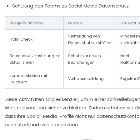
Schulung des Teams zu Social Media Datenschutz
Pflegemaßnahme
Nutzen
Umsetzung
Vermeidung von
Mindesten
Profil-Check
Datenschutzverstößen
vierteljähr
Datenschutzeinstellungen
Schutz vor neuen
Nach
aktualisieren
Bedrohungen
Plattform
Kommunikation mit
Vertrauensbildung
Regelmäß
Followern
Diese Aktivitäten sind essenziell, um in einer schnelllebige
Welt relevant und sicher zu bleiben. Zudem erhöhen sie d
dass Ihre Social-Media-Profile nicht nur datenschutzkonf
auch stark und sichtbar bleiben.