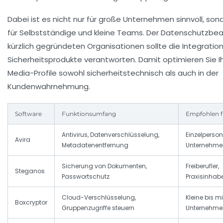
Dabei ist es nicht nur für große Unternehmen sinnvoll, so
für Selbstständige und kleine Teams. Der Datenschutzbea
kürzlich gegründeten Organisationen sollte die Integration
Sicherheitsprodukte verantworten. Damit optimieren Sie Ih
Media-Profile sowohl sicherheitstechnisch als auch in der
Kundenwahrnehmung.
Software
Funktionsumfang
Empfohlen f
Antivirus, Datenverschlüsselung,
Einzelperson
Avira
Metadatenentfernung
Unternehme
Sicherung von Dokumenten,
Freiberufler,
Steganos
Passwortschutz
Praxisinhab
Cloud-Verschlüsselung,
Kleine bis mi
Boxcryptor
Gruppenzugriffe steuern
Unternehme