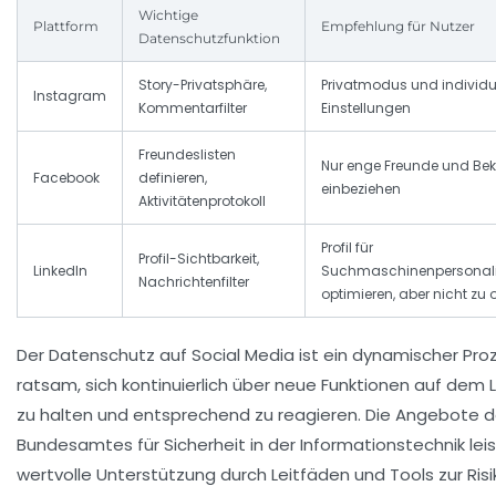
Wichtige
Plattform
Empfehlung für Nutzer
Datenschutzfunktion
Story-Privatsphäre,
Privatmodus und individue
Instagram
Kommentarfilter
Einstellungen
Freundeslisten
Nur enge Freunde und Be
Facebook
definieren,
einbeziehen
Aktivitätenprotokoll
Profil für
Profil-Sichtbarkeit,
LinkedIn
Suchmaschinenpersonali
Nachrichtenfilter
optimieren, aber nicht zu 
Der Datenschutz auf Social Media ist ein dynamischer Proze
ratsam, sich kontinuierlich über neue Funktionen auf dem
zu halten und entsprechend zu reagieren. Die Angebote 
Bundesamtes für Sicherheit in der Informationstechnik
lei
wertvolle Unterstützung durch Leitfäden und Tools zur Ris