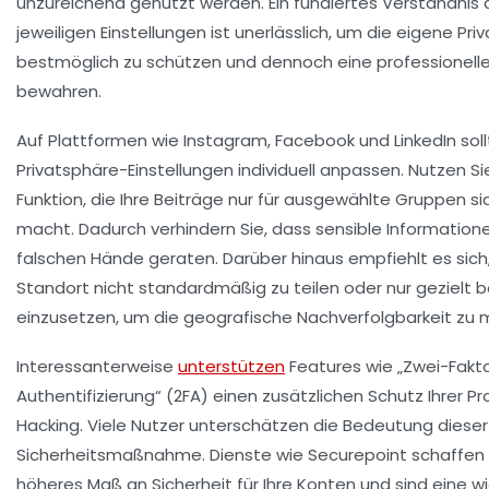
unzureichend genutzt werden. Ein fundiertes Verständnis 
jeweiligen Einstellungen ist unerlässlich, um die eigene Pr
bestmöglich zu schützen und dennoch eine professionelle
bewahren.
Auf Plattformen wie Instagram, Facebook und LinkedIn soll
Privatsphäre-Einstellungen individuell anpassen. Nutzen S
Funktion, die Ihre Beiträge nur für ausgewählte Gruppen si
macht. Dadurch verhindern Sie, dass sensible Informatione
falschen Hände geraten. Darüber hinaus empfiehlt es sich
Standort nicht standardmäßig zu teilen oder nur gezielt b
einzusetzen, um die geografische Nachverfolgbarkeit zu m
Interessanterweise
unterstützen
Features wie „Zwei-Fakt
Authentifizierung“ (2FA) einen zusätzlichen Schutz Ihrer Pr
Hacking. Viele Nutzer unterschätzen die Bedeutung dieser
Sicherheitsmaßnahme. Dienste wie
Securepoint
schaffen 
höheres Maß an Sicherheit für Ihre Konten und sind eine w