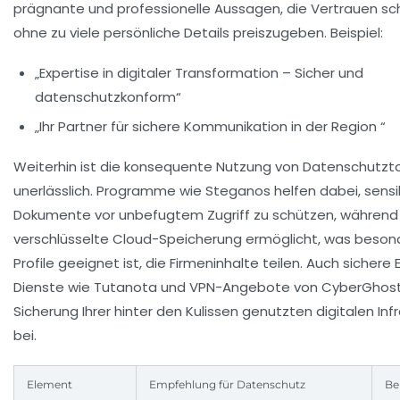
prägnante und professionelle Aussagen, die Vertrauen sc
ohne zu viele persönliche Details preiszugeben. Beispiel:
„Expertise in digitaler Transformation – Sicher und
datenschutzkonform“
„Ihr Partner für sichere Kommunikation in der Region “
Weiterhin ist die konsequente Nutzung von Datenschutzt
unerlässlich. Programme wie
Steganos
helfen dabei, sensi
Dokumente vor unbefugtem Zugriff zu schützen, währen
verschlüsselte Cloud-Speicherung ermöglicht, was besond
Profile geeignet ist, die Firmeninhalte teilen. Auch sichere 
Dienste wie
Tutanota
und VPN-Angebote von
CyberGhos
Sicherung Ihrer hinter den Kulissen genutzten digitalen Inf
bei.
Element
Empfehlung für Datenschutz
Be