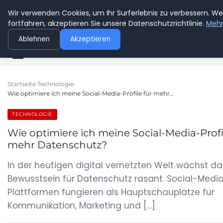
Wir verwenden Cookies, um Ihr Surferlebnis zu verbessern. We
GEDANKENSCHREI
fortfahren, akzeptieren Sie unsere Datenschutzrichtlinie.
Mehr
Ablehnen
Akzeptieren
Startseite
Technologie
Wie optimiere ich meine Social-Media-Profile für mehr…
TECHNOLOGIE
Wie optimiere ich meine Social-Media-Profi
mehr Datenschutz?
In der heutigen digital vernetzten Welt wächst da
Bewusstsein für Datenschutz rasant. Social-Medi
Plattformen fungieren als Hauptschauplätze für
Kommunikation, Marketing und […]