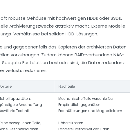
en oft robuste Gehäuse mit hochwertigen HDDs oder SSDs,
elle Archivierungszwecke attraktiv macht. Externe Modelle
tungs-Verhältnisse bei soliden HDD-Lösungen.
le und gegebenenfalls das Kopieren der archivierten Daten
sfällen vorzubeugen. Zudem können RAID-verbundene NAS-
er Seagate Festplatten bestückt sind, die Datenredundanz
tenverlusts reduzieren.
Vorteile
Nachteile
Hohe Kapazitäten,
Mechanische Teile verschleißen
günstigere Anschaffung
Empfindlich gegenüber
Bewährte Technik
Erschütterungen und Magnetfeldern
Keine beweglichen Teile,
Höhere Kosten
hohe Geschwindigkeit
Längere Haltbarkeit der Flash-