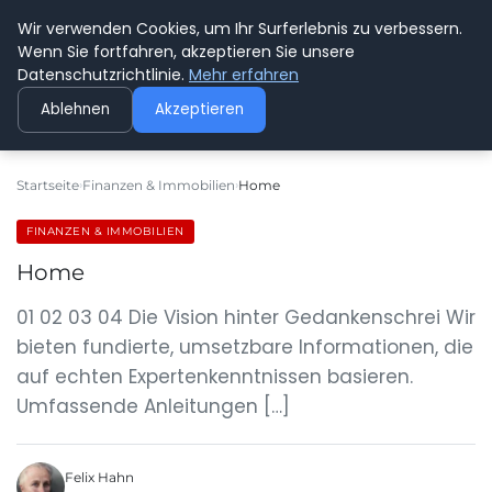
Wir verwenden Cookies, um Ihr Surferlebnis zu verbessern.
GEDANKENSCHREI
Wenn Sie fortfahren, akzeptieren Sie unsere
Datenschutzrichtlinie.
Mehr erfahren
Ablehnen
Akzeptieren
Startseite
Finanzen & Immobilien
Home
FINANZEN & IMMOBILIEN
Home
01 02 03 04 Die Vision hinter Gedankenschrei Wir
bieten fundierte, umsetzbare Informationen, die
auf echten Expertenkenntnissen basieren.
Umfassende Anleitungen […]
Felix Hahn