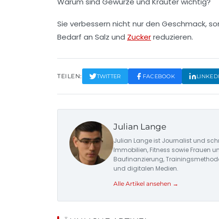
Warum sind Gewürze und Kräuter wichtig?
Sie verbessern nicht nur den Geschmack, so
Bedarf an Salz und
Zucker
reduzieren.
TEILEN:
TWITTER
FACEBOOK
LINKED
Julian Lange
Julian Lange ist Journalist und sch
Immobilien, Fitness sowie Frauen u
Baufinanzierung, Trainingsmethode
und digitalen Medien.
Alle Artikel ansehen →