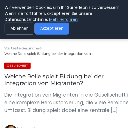
Wir verwenden Cookies, um Ihr Surferlebnis zu verbessern.
GEDANKENSCHREI
Wenn Sie fortfahren, akzeptieren Sie unsere
Datenschutzrichtlinie.
Mehr erfahren
Ablehnen
Akzeptieren
Startseite
Gesundheit
Welche Rolle spielt Bildung bei der Integration von…
GESUNDHEIT
Welche Rolle spielt Bildung bei der
Integration von Migranten?
Die Integration von Migranten in die Gesellschaft 
eine komplexe Herausforderung, die viele Bereich
umfasst. Bildung spielt dabei eine zentrale […]