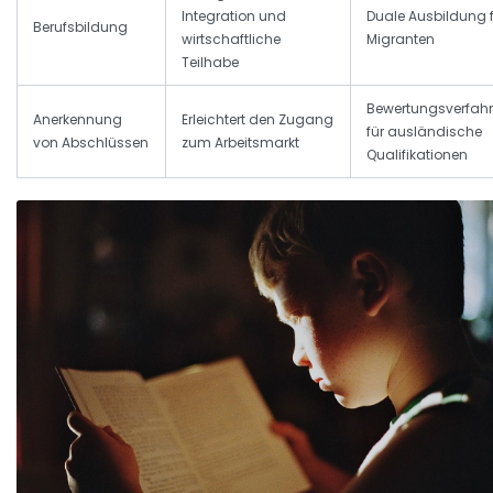
Integration und
Duale Ausbildung 
Berufsbildung
wirtschaftliche
Migranten
Teilhabe
Bewertungsverfah
Anerkennung
Erleichtert den Zugang
für ausländische
von Abschlüssen
zum Arbeitsmarkt
Qualifikationen