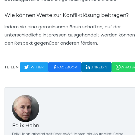
Wie können Werte zur Konfliktlösung beitragen?
Indem sie eine gemeinsame Basis schaffen, auf der
unterschiedliche Interessen ausgehandelt werden können
den Respekt gegenüber anderen fördern.
TEILEN:
TWITTER
FACEBOOK
LINKEDIN
WHATS
Felix Hahn
Felix Hahn arbeitet seit über zwölf Jahren als Journalist. Seine