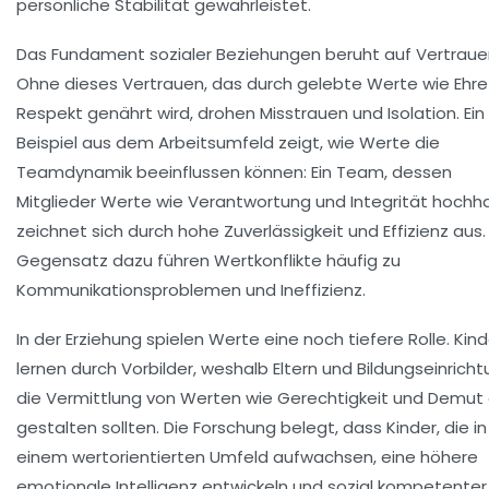
persönliche Stabilität gewährleistet.
Das Fundament sozialer Beziehungen beruht auf
Vertraue
Ohne dieses Vertrauen, das durch gelebte Werte wie
Ehre
Respekt
genährt wird, drohen Misstrauen und Isolation. Ein
Beispiel aus dem Arbeitsumfeld zeigt, wie Werte die
Teamdynamik beeinflussen können: Ein Team, dessen
Mitglieder Werte wie
Verantwortung
und
Integrität
hochha
zeichnet sich durch hohe Zuverlässigkeit und Effizienz aus.
Gegensatz dazu führen Wertkonflikte häufig zu
Kommunikationsproblemen und Ineffizienz.
In der Erziehung spielen Werte eine noch tiefere Rolle. Kind
lernen durch Vorbilder, weshalb Eltern und Bildungseinrich
die Vermittlung von Werten wie
Gerechtigkeit
und
Demut
gestalten sollten. Die Forschung belegt, dass Kinder, die in
einem wertorientierten Umfeld aufwachsen, eine höhere
emotionale Intelligenz entwickeln und sozial kompetenter 