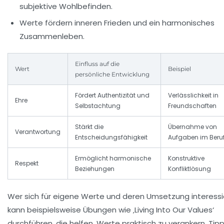
subjektive Wohlbefinden.
Werte fördern inneren Frieden und ein harmonisches
Zusammenleben.
Einfluss auf die
Wert
Beispiel
persönliche Entwicklung
Fördert Authentizität und
Verlässlichkeit in
Ehre
Selbstachtung
Freundschaften
Stärkt die
Übernahme von
Verantwortung
Entscheidungsfähigkeit
Aufgaben im Beru
Ermöglicht harmonische
Konstruktive
Respekt
Beziehungen
Konfliktlösung
Wer sich für eigene Werte und deren Umsetzung interessie
kann beispielsweise Übungen wie ‚Living Into Our Values‘
durchführen, die helfen, Werte praktisch zu verankern. Tipp