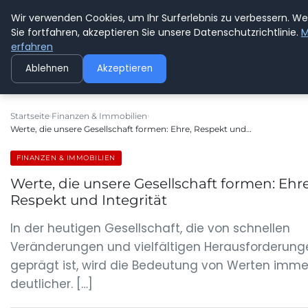
Wir verwenden Cookies, um Ihr Surferlebnis zu verbessern. W
GEDANKENSCHREI
Sie fortfahren, akzeptieren Sie unsere Datenschutzrichtlinie.
M
erfahren
Ablehnen
Akzeptieren
Startseite
Finanzen & Immobilien
Werte, die unsere Gesellschaft formen: Ehre, Respekt und…
FINANZEN & IMMOBILIEN
Werte, die unsere Gesellschaft formen: Ehre
Respekt und Integrität
In der heutigen Gesellschaft, die von schnellen
Veränderungen und vielfältigen Herausforderung
geprägt ist, wird die Bedeutung von Werten imme
deutlicher. […]