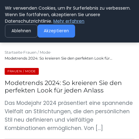
Wir verwenden Cookies, um Ihr Surferlebnis zu verbessern.
GEDANKENSCHREI
Wenn Sie fortfahren, akzeptieren Sie unsere
Datenschutzrichtlinie.
Mehr erfahren
Ablehnen
Akzeptieren
Startseite
Frauen / Mode
Modetrends 2024: So kreieren Sie den perfekten Look für…
FRAUEN / MODE
Modetrends 2024: So kreieren Sie den
perfekten Look für jeden Anlass
Das Modejahr 2024 präsentiert eine spannende
Vielfalt an Stilrichtungen, die den persönlichen
Stil neu definieren und vielfältige
Kombinationen ermöglichen. Von […]